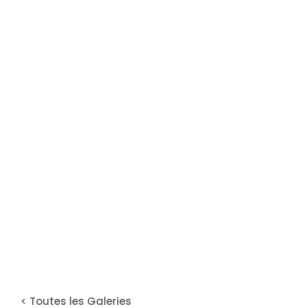
LA ROUTE DE
PANAM
Galerie
Dakota du Sud
< Toutes les Galeries